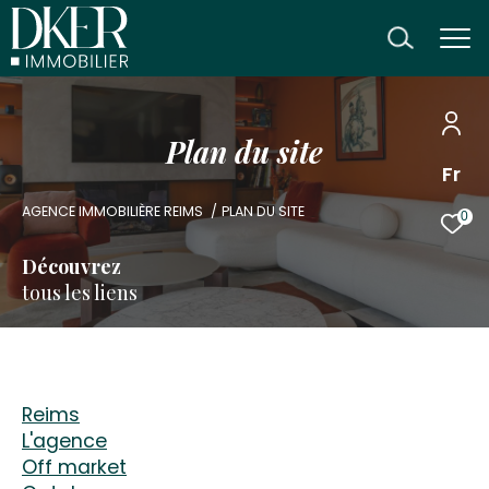
P
l
a
n
d
u
s
i
t
e
Fr
AGENCE IMMOBILIÈRE REIMS
PLAN DU SITE
0
Découvrez
tous les liens
reims
l'agence
off market