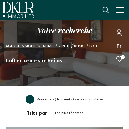
V
o
t
r
e
r
e
c
h
e
r
c
h
e
Fr
AGENCE IMMOBILIÈRE REIMS
VENTE
REIMS
LOFT
0
Loft en vente sur Reims
1
Annonce(s) trouvée(s) selon vos critères
Trier par
Les plus récentes