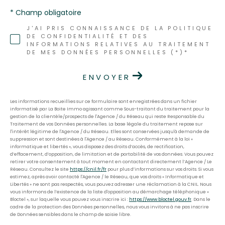
* Champ obligatoire
J'AI PRIS CONNAISSANCE DE LA POLITIQUE
DE CONFIDENTIALITÉ ET DES
INFORMATIONS RELATIVES AU TRAITEMENT
DE MES DONNÉES PERSONNELLES (*)*
ENVOYER
Les informations recueillies sur ce formulaire sont enregistrées dans un fichier
informatisé par La Boite Immo agissant comme Sous-traitant du traitement pour la
gestion de la clientèle/prospects de l'Agence / du Réseau qui reste Responsable du
Traitement de vos Données personnelles. La base légale du traitement repose sur
l'intérêt légitime de l'Agence / du Réseau. Elles sont conservées jusqu'à demande de
suppression et sont destinées à l'Agence / au Réseau. Conformément à la loi «
informatique et libertés », vous disposez des droits d’accès, de rectification,
d’effacement, d’opposition, de limitation et de portabilité de vos données. Vous pouvez
retirer votre consentement à tout moment en contactant directement l’Agence / Le
Réseau. Consultez le site
https://cnil.fr/fr
pour plus d’informations sur vos droits. Si vous
estimez, après avoir contacté l'Agence / le Réseau, que vos droits « Informatique et
Libertés » ne sont pas respectés, vous pouvez adresser une réclamation à la CNIL. Nous
vous informons de l’existence de la liste d'opposition au démarchage téléphonique «
Bloctel », sur laquelle vous pouvez vous inscrire ici :
https://www.bloctel.gouv.fr
. Dans le
cadre de la protection des Données personnelles, nous vous invitons à ne pas inscrire
de Données sensibles dans le champ de saisie libre.