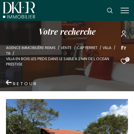
V
o
t
r
e
r
e
c
h
e
r
c
h
e
Fr
AGENCE IMMOBILIÈRE REIMS
VENTE
CAP FERRET
VILLA
T6
VILLA EN BOIS LES PIEDS DANS LE SABLE A 2 MN DE L OCEAN
0
PRESTIGE
RETOUR