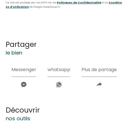
Ce site est protégé par reCAPTCHA, les
Politiques de Confidentialité
et es
Conditio
ns d'utilisation
de Google s'appliquent.
partager
le bien
Messenger
whatsapp
Plus de partage
découvrir
nos outils