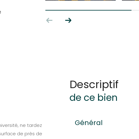
e
descriptif
de ce bien
Général
versité, ne tardez
surface de près de