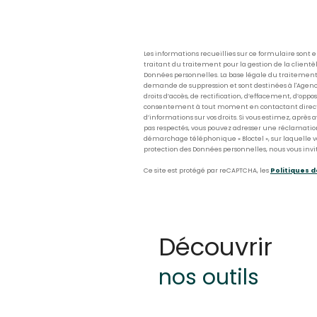
Les informations recueillies sur ce formulaire sont
traitant du traitement pour la gestion de la client
Données personnelles. La base légale du traitement r
demande de suppression et sont destinées à l'Agence
droits d’accès, de rectification, d’effacement, d’oppo
consentement à tout moment en contactant directe
d’informations sur vos droits. Si vous estimez, après 
pas respectés, vous pouvez adresser une réclamation à
démarchage téléphonique « Bloctel », sur laquelle vo
protection des Données personnelles, nous vous invit
Ce site est protégé par reCAPTCHA, les
Politiques d
découvrir
nos outils