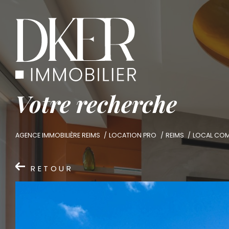
V
o
t
r
e
r
e
c
h
e
r
c
h
e
AGENCE IMMOBILIÈRE REIMS
LOCATION PRO
REIMS
LOCAL COM
RETOUR