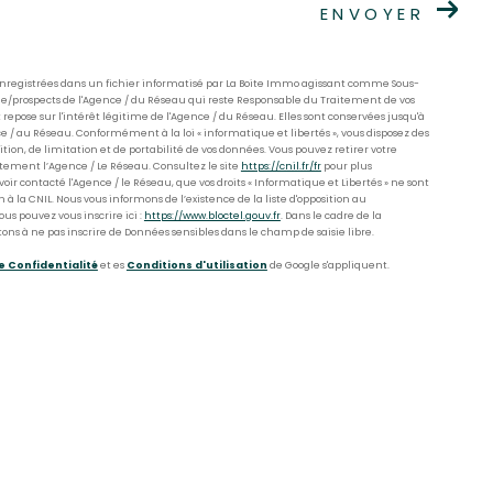
ENVOYER
 enregistrées dans un fichier informatisé par La Boite Immo agissant comme Sous-
èle/prospects de l'Agence / du Réseau qui reste Responsable du Traitement de vos
epose sur l'intérêt légitime de l'Agence / du Réseau. Elles sont conservées jusqu'à
 / au Réseau. Conformément à la loi « informatique et libertés », vous disposez des
sition, de limitation et de portabilité de vos données. Vous pouvez retirer votre
ment l’Agence / Le Réseau. Consultez le site
https://cnil.fr/fr
pour plus
avoir contacté l'Agence / le Réseau, que vos droits « Informatique et Libertés » ne sont
 la CNIL. Nous vous informons de l’existence de la liste d'opposition au
us pouvez vous inscrire ici :
https://www.bloctel.gouv.fr
. Dans le cadre de la
ons à ne pas inscrire de Données sensibles dans le champ de saisie libre.
e Confidentialité
et es
Conditions d'utilisation
de Google s'appliquent.