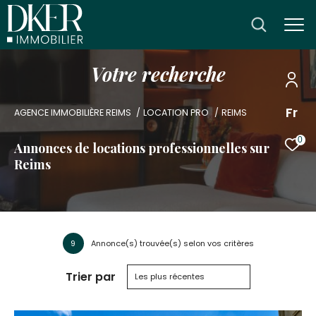
V
o
t
r
e
r
e
c
h
e
r
c
h
e
Fr
AGENCE IMMOBILIÈRE REIMS
LOCATION PRO
REIMS
0
Annonces de locations professionnelles sur
Reims
9
Annonce(s) trouvée(s) selon vos critères
Trier par
Les plus récentes