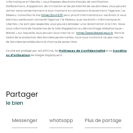
informatique et libertés », vous disposez des droits d’accès, de rectification,
d’effacement, d’opposition, de limitation et de portabilité de vos données. Vous pouvez
retirer votre consentement à tout moment en contactant directement l’Agence / Le
Réseau. Consultez le site
https://cnil.fr/fr
pour plus d’informations sur vos droits. Si vous
estimez, après avoir contacté l'Agence / le Réseau, que vos droits « Informatique et
Libertés » ne sont pas respectés, vous pouvez adresser une réclamation à la CNIL. Nous
vous informons de l’existence de la liste d'opposition au démarchage téléphonique «
Bloctel », sur laquelle vous pouvez vous inscrire ici :
https://www.bloctel.gouv.fr
. Dans le
cadre de la protection des Données personnelles, nous vous invitons à ne pas inscrire
de Données sensibles dans le champ de saisie libre.
Ce site est protégé par reCAPTCHA, les
Politiques de Confidentialité
et es
Conditio
ns d'utilisation
de Google s'appliquent.
partager
le bien
Messenger
whatsapp
Plus de partage