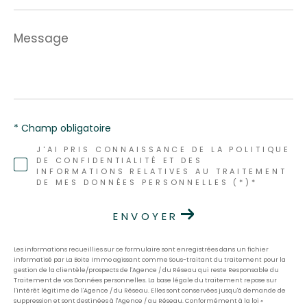
Message
*
* Champ obligatoire
J'AI PRIS CONNAISSANCE DE LA POLITIQUE
DE CONFIDENTIALITÉ ET DES
INFORMATIONS RELATIVES AU TRAITEMENT
DE MES DONNÉES PERSONNELLES (*)*
ENVOYER
Les informations recueillies sur ce formulaire sont enregistrées dans un fichier
informatisé par La Boite Immo agissant comme Sous-traitant du traitement pour la
gestion de la clientèle/prospects de l'Agence / du Réseau qui reste Responsable du
Traitement de vos Données personnelles. La base légale du traitement repose sur
l'intérêt légitime de l'Agence / du Réseau. Elles sont conservées jusqu'à demande de
suppression et sont destinées à l'Agence / au Réseau. Conformément à la loi «