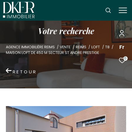
V
o
t
r
e
r
e
c
h
e
r
c
h
e
Fr
AGENCE IMMOBILIÈRE REIMS
VENTE
REIMS
LOFT
T8
MAISON LOFT DE 450 M SECTEUR ST ANDRE PRESTIGE
0
RETOUR