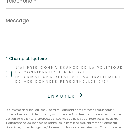
Message
*
* Champ obligatoire
J'AI PRIS CONNAISSANCE DE LA POLITIQUE
DE CONFIDENTIALITÉ ET DES
INFORMATIONS RELATIVES AU TRAITEMENT
DE MES DONNÉES PERSONNELLES (*)*
ENVOYER
Les informations recueillies sur ce formulaire sont enregistrées dans un fichier
informatisé par La Boite Immo agissant comme Sous-traitant du traitement pour la
gestion de la clientèle/prospects de l'Agence / du Réseau qui reste Responsable du
Traitement de vos Données personnelles. La base légale du traitement repose sur
l'intérêt légitime de l'Agence / du Réseau. Elles sont conservées jusqu'à demande de