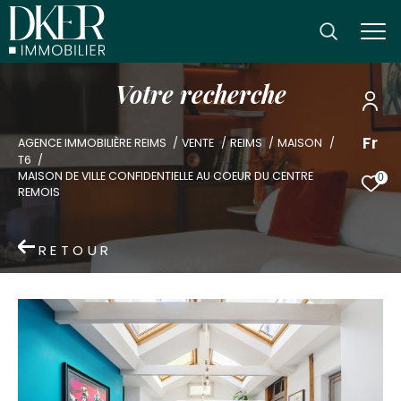
V
o
t
r
e
r
e
c
h
e
r
c
h
e
Fr
AGENCE IMMOBILIÈRE REIMS
VENTE
REIMS
MAISON
T6
MAISON DE VILLE CONFIDENTIELLE AU COEUR DU CENTRE
0
REMOIS
RETOUR