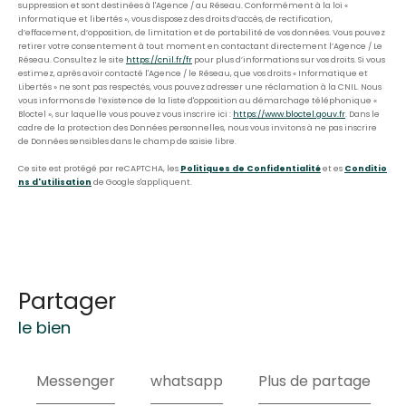
suppression et sont destinées à l'Agence / au Réseau. Conformément à la loi «
informatique et libertés », vous disposez des droits d’accès, de rectification,
d’effacement, d’opposition, de limitation et de portabilité de vos données. Vous pouvez
retirer votre consentement à tout moment en contactant directement l’Agence / Le
Réseau. Consultez le site
https://cnil.fr/fr
pour plus d’informations sur vos droits. Si vous
estimez, après avoir contacté l'Agence / le Réseau, que vos droits « Informatique et
Libertés » ne sont pas respectés, vous pouvez adresser une réclamation à la CNIL. Nous
vous informons de l’existence de la liste d'opposition au démarchage téléphonique «
Bloctel », sur laquelle vous pouvez vous inscrire ici :
https://www.bloctel.gouv.fr
. Dans le
cadre de la protection des Données personnelles, nous vous invitons à ne pas inscrire
de Données sensibles dans le champ de saisie libre.
Ce site est protégé par reCAPTCHA, les
Politiques de Confidentialité
et es
Conditio
ns d'utilisation
de Google s'appliquent.
partager
le bien
Messenger
whatsapp
Plus de partage